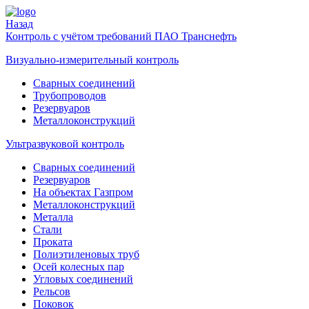
Назад
Контроль с учётом требований ПАО Транснефть
Визуально-измерительный контроль
Cварных соединений
Трубопроводов
Резервуаров
Металлоконструкций
Ультразвуковой контроль
Cварных соединений
Резервуаров
На объектах Газпром
Металлоконструкций
Металла
Стали
Проката
Полиэтиленовых труб
Осей колесных пар
Угловых соединений
Рельсов
Поковок